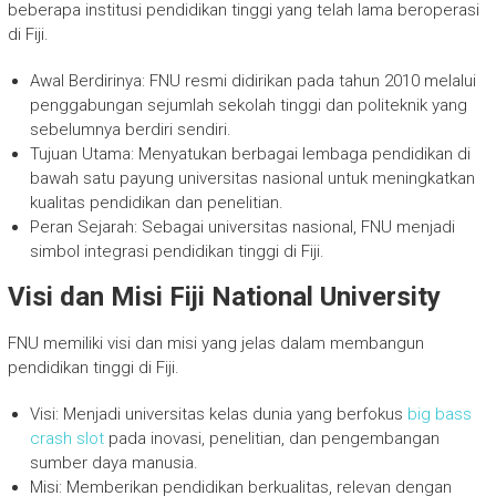
beberapa institusi pendidikan tinggi yang telah lama beroperasi
di Fiji.
Awal Berdirinya: FNU resmi didirikan pada tahun 2010 melalui
penggabungan sejumlah sekolah tinggi dan politeknik yang
sebelumnya berdiri sendiri.
Tujuan Utama: Menyatukan berbagai lembaga pendidikan di
bawah satu payung universitas nasional untuk meningkatkan
kualitas pendidikan dan penelitian.
Peran Sejarah: Sebagai universitas nasional, FNU menjadi
simbol integrasi pendidikan tinggi di Fiji.
Visi dan Misi Fiji National University
FNU memiliki visi dan misi yang jelas dalam membangun
pendidikan tinggi di Fiji.
Visi: Menjadi universitas kelas dunia yang berfokus
big bass
crash slot
pada inovasi, penelitian, dan pengembangan
sumber daya manusia.
Misi: Memberikan pendidikan berkualitas, relevan dengan