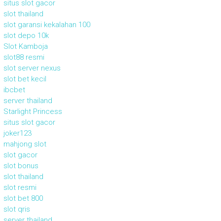
situs slot gacor
slot thailand
slot garansi kekalahan 100
slot depo 10k
Slot Kamboja
slot88 resmi
slot server nexus
slot bet kecil
ibcbet
server thailand
Starlight Princess
situs slot gacor
joker123
mahjong slot
slot gacor
slot bonus
slot thailand
slot resmi
slot bet 800
slot qris
server thailand