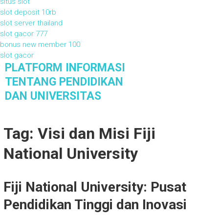
situs slot
slot deposit 10rb
slot server thailand
slot gacor 777
bonus new member 100
slot gacor
S
PLATFORM INFORMASI
k
TENTANG PENDIDIKAN
i
DAN UNIVERSITAS
p
t
Platform Informasi Tentang Pendidikan dan
Universitas
o
Tag: Visi dan Misi Fiji
c
o
National University
n
t
e
Fiji National University: Pusat
n
t
Pendidikan Tinggi dan Inovasi