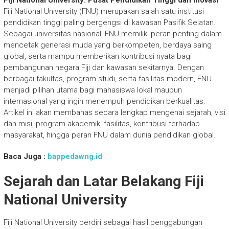
Fiji National University: Pusat Pendidikan Tinggi dan Inovasi
–
Fiji National University (FNU) merupakan salah satu institusi
pendidikan tinggi paling bergengsi di kawasan Pasifik Selatan.
Sebagai universitas nasional, FNU memiliki peran penting dalam
mencetak generasi muda yang berkompeten, berdaya saing
global, serta mampu memberikan kontribusi nyata bagi
pembangunan negara Fiji dan kawasan sekitarnya. Dengan
berbagai fakultas, program studi, serta fasilitas modern, FNU
menjadi pilihan utama bagi mahasiswa lokal maupun
internasional yang ingin menempuh pendidikan berkualitas.
Artikel ini akan membahas secara lengkap mengenai sejarah, visi
dan misi, program akademik, fasilitas, kontribusi terhadap
masyarakat, hingga peran FNU dalam dunia pendidikan global.
Baca Juga :
bappedawng.id
Sejarah dan Latar Belakang Fiji
National University
Fiji National University berdiri sebagai hasil penggabungan