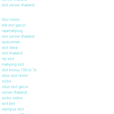
slot server thailand
Slot resmi
link slot gacor
rajamahjong
slot server thailand
spaceman
slot dana
slot thailand
rtp slot
mahjong slot
slot bonus 100 to 7x
situs slot resmi
sicbo
situs slot gacor
server thailand
sicbo online
slot bet
olympus slot