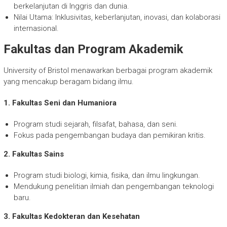
berkelanjutan di Inggris dan dunia.
Nilai Utama: Inklusivitas, keberlanjutan, inovasi, dan kolaborasi
internasional.
Fakultas dan Program Akademik
University of Bristol menawarkan berbagai program akademik
yang mencakup beragam bidang ilmu.
1. Fakultas Seni dan Humaniora
Program studi sejarah, filsafat, bahasa, dan seni.
Fokus pada pengembangan budaya dan pemikiran kritis.
2. Fakultas Sains
Program studi biologi, kimia, fisika, dan ilmu lingkungan.
Mendukung penelitian ilmiah dan pengembangan teknologi
baru.
3. Fakultas Kedokteran dan Kesehatan