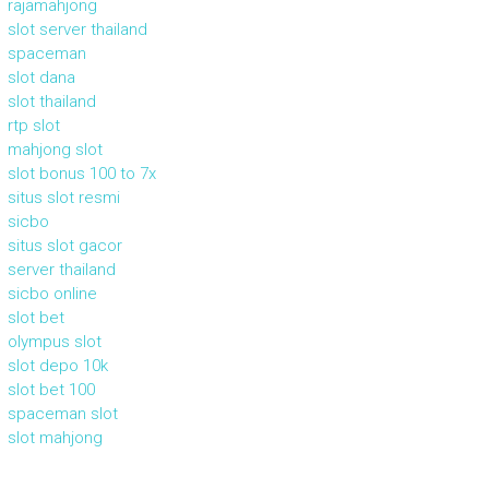
rajamahjong
slot server thailand
spaceman
slot dana
slot thailand
rtp slot
mahjong slot
slot bonus 100 to 7x
situs slot resmi
sicbo
situs slot gacor
server thailand
sicbo online
slot bet
olympus slot
slot depo 10k
slot bet 100
spaceman slot
slot mahjong