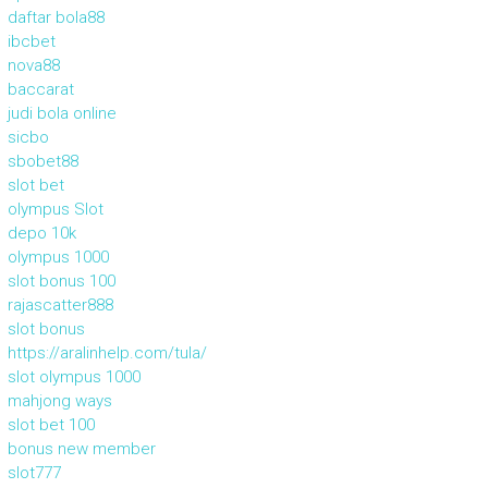
daftar bola88
ibcbet
nova88
baccarat
judi bola online
sicbo
sbobet88
slot bet
olympus Slot
depo 10k
olympus 1000
slot bonus 100
rajascatter888
slot bonus
https://aralinhelp.com/tula/
slot olympus 1000
mahjong ways
slot bet 100
bonus new member
slot777