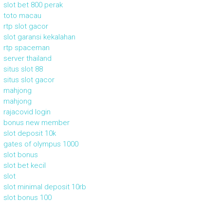
slot bet 800 perak
toto macau
rtp slot gacor
slot garansi kekalahan
rtp spaceman
server thailand
situs slot 88
situs slot gacor
mahjong
mahjong
rajacovid login
bonus new member
slot deposit 10k
gates of olympus 1000
slot bonus
slot bet kecil
slot
slot minimal deposit 10rb
slot bonus 100