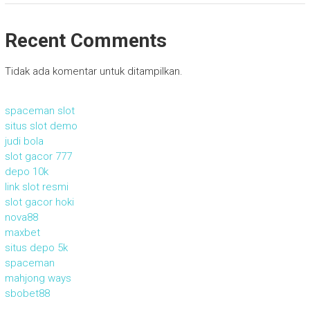
Recent Comments
Tidak ada komentar untuk ditampilkan.
spaceman slot
situs slot demo
judi bola
slot gacor 777
depo 10k
link slot resmi
slot gacor hoki
nova88
maxbet
situs depo 5k
spaceman
mahjong ways
sbobet88