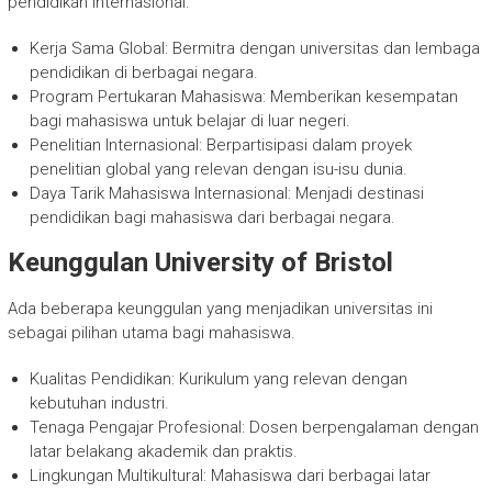
pendidikan internasional.
Kerja Sama Global: Bermitra dengan universitas dan lembaga
pendidikan di berbagai negara.
Program Pertukaran Mahasiswa: Memberikan kesempatan
bagi mahasiswa untuk belajar di luar negeri.
Penelitian Internasional: Berpartisipasi dalam proyek
penelitian global yang relevan dengan isu-isu dunia.
Daya Tarik Mahasiswa Internasional: Menjadi destinasi
pendidikan bagi mahasiswa dari berbagai negara.
Keunggulan University of Bristol
Ada beberapa keunggulan yang menjadikan universitas ini
sebagai pilihan utama bagi mahasiswa.
Kualitas Pendidikan: Kurikulum yang relevan dengan
kebutuhan industri.
Tenaga Pengajar Profesional: Dosen berpengalaman dengan
latar belakang akademik dan praktis.
Lingkungan Multikultural: Mahasiswa dari berbagai latar