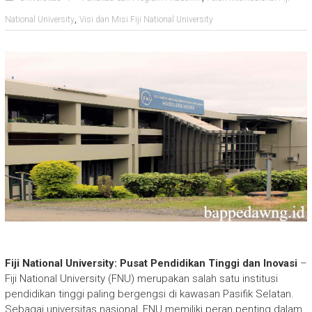
,
National University
Visi dan Misi Fiji National University
Fiji National University: Pusat Pendidikan Tinggi dan Inovasi
–
Fiji National University (FNU) merupakan salah satu institusi
pendidikan tinggi paling bergengsi di kawasan Pasifik Selatan.
Sebagai universitas nasional, FNU memiliki peran penting dalam