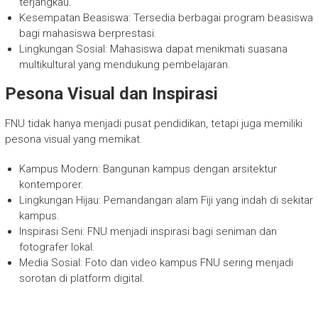
terjangkau.
Kesempatan Beasiswa: Tersedia berbagai program beasiswa
bagi mahasiswa berprestasi.
Lingkungan Sosial: Mahasiswa dapat menikmati suasana
multikultural yang mendukung pembelajaran.
Pesona Visual dan Inspirasi
FNU tidak hanya menjadi pusat pendidikan, tetapi juga memiliki
pesona visual yang memikat.
Kampus Modern: Bangunan kampus dengan arsitektur
kontemporer.
Lingkungan Hijau: Pemandangan alam Fiji yang indah di sekitar
kampus.
Inspirasi Seni: FNU menjadi inspirasi bagi seniman dan
fotografer lokal.
Media Sosial: Foto dan video kampus FNU sering menjadi
sorotan di platform digital.