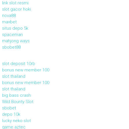
link slot resmi
slot gacor hoki
nova88
maxbet
situs depo 5k
spaceman
mahjong ways
sbobet88
slot deposit 10rb
bonus new member 100
slot thailand
bonus new member 100
slot thailand
big bass crash
Wild Bounty Slot
sbobet
depo 10k
lucky neko slot
game aztec