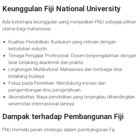
Keunggulan Fiji National University
Ada beberapa keunggulan yang menjadikan FNU sebagai pilihan
utama bagi mahasiswa.
Kualitas Pendidikan: Kurikulum yang relevan dengan
kebutuhan industri.
Tenaga Pengajar Profesional: Dosen berpengalaman dengan
latar belakang akademik dan praktis.
Lingkungan Multikultural: Mahasiswa dari berbagai latar
belakang budaya.
Fokus pada Penelitian: Mendukung inovasi dan
pengembangan ilmu pengetahuan.
Aksesibilitas: Biaya pendidikan yang terjangkau dibandingkan
universitas internasional lainnya.
Dampak terhadap Pembangunan Fiji
FNU memiliki peran strategis dalam pembangunan Fiji.