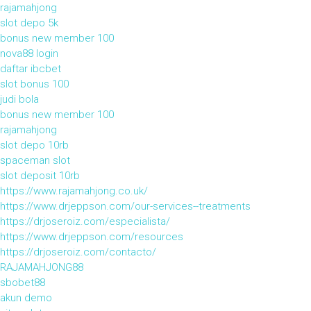
rajamahjong
slot depo 5k
bonus new member 100
nova88 login
daftar ibcbet
slot bonus 100
judi bola
bonus new member 100
rajamahjong
slot depo 10rb
spaceman slot
slot deposit 10rb
https://www.rajamahjong.co.uk/
https://www.drjeppson.com/our-services--treatments
https://drjoseroiz.com/especialista/
https://www.drjeppson.com/resources
https://drjoseroiz.com/contacto/
RAJAMAHJONG88
sbobet88
akun demo