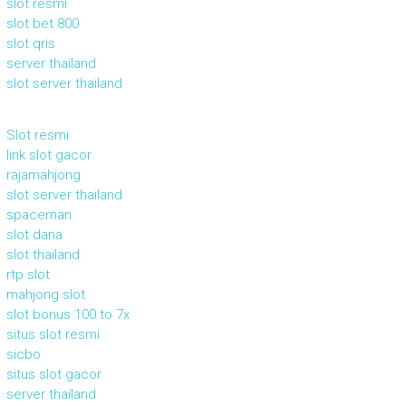
slot resmi
slot bet 800
slot qris
server thailand
slot server thailand
Slot resmi
link slot gacor
rajamahjong
slot server thailand
spaceman
slot dana
slot thailand
rtp slot
mahjong slot
slot bonus 100 to 7x
situs slot resmi
sicbo
situs slot gacor
server thailand