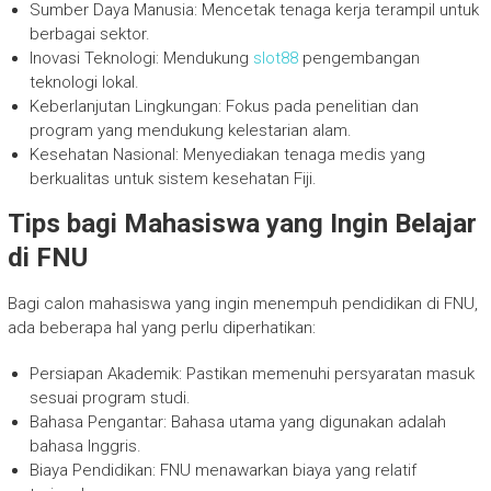
Sumber Daya Manusia: Mencetak tenaga kerja terampil untuk
berbagai sektor.
Inovasi Teknologi: Mendukung
slot88
pengembangan
teknologi lokal.
Keberlanjutan Lingkungan: Fokus pada penelitian dan
program yang mendukung kelestarian alam.
Kesehatan Nasional: Menyediakan tenaga medis yang
berkualitas untuk sistem kesehatan Fiji.
Tips bagi Mahasiswa yang Ingin Belajar
di FNU
Bagi calon mahasiswa yang ingin menempuh pendidikan di FNU,
ada beberapa hal yang perlu diperhatikan:
Persiapan Akademik: Pastikan memenuhi persyaratan masuk
sesuai program studi.
Bahasa Pengantar: Bahasa utama yang digunakan adalah
bahasa Inggris.
Biaya Pendidikan: FNU menawarkan biaya yang relatif