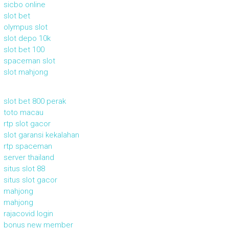
sicbo online
slot bet
olympus slot
slot depo 10k
slot bet 100
spaceman slot
slot mahjong
slot bet 800 perak
toto macau
rtp slot gacor
slot garansi kekalahan
rtp spaceman
server thailand
situs slot 88
situs slot gacor
mahjong
mahjong
rajacovid login
bonus new member