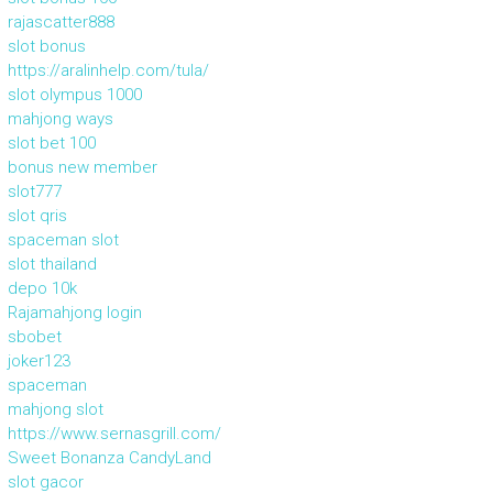
rajascatter888
slot bonus
https://aralinhelp.com/tula/
slot olympus 1000
mahjong ways
slot bet 100
bonus new member
slot777
slot qris
spaceman slot
slot thailand
depo 10k
Rajamahjong login
sbobet
joker123
spaceman
mahjong slot
https://www.sernasgrill.com/
Sweet Bonanza CandyLand
slot gacor