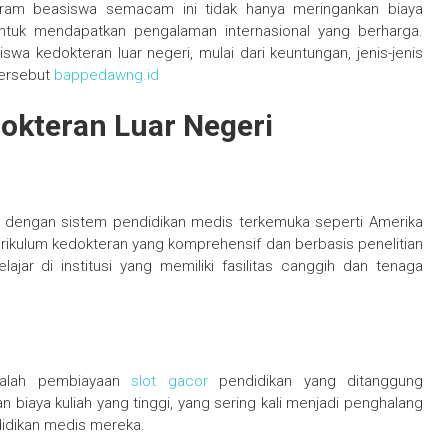
rogram beasiswa semacam ini tidak hanya meringankan biaya
ntuk mendapatkan pengalaman internasional yang berharga.
wa kedokteran luar negeri, mulai dari keuntungan, jenis-jenis
tersebut
bappedawng.id
okteran Luar Negeri
ara dengan sistem pendidikan medis terkemuka seperti Amerika
kurikulum kedokteran yang komprehensif dan berbasis penelitian
jar di institusi yang memiliki fasilitas canggih dan tenaga
dalah pembiayaan
slot gacor
pendidikan yang ditanggung
an biaya kuliah yang tinggi, yang sering kali menjadi penghalang
didikan medis mereka.