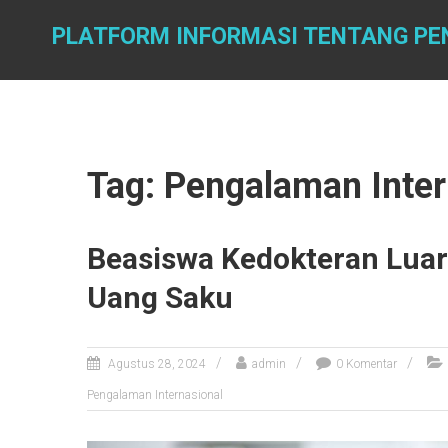
Skip
to
PLATFORM INFORMASI TENTANG PEN
content
Tag: Pengalaman Inter
Beasiswa Kedokteran Luar 
Uang Saku
Agustus 28, 2024
admin
0 Komentar
Pengalaman Internasional