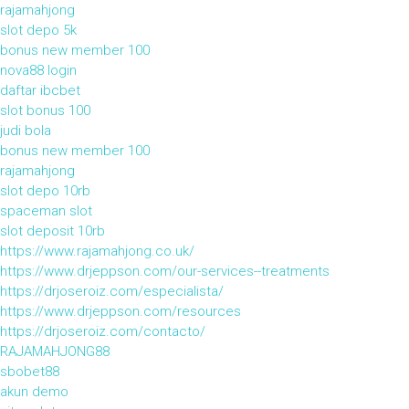
rajamahjong
slot depo 5k
bonus new member 100
nova88 login
daftar ibcbet
slot bonus 100
judi bola
bonus new member 100
rajamahjong
slot depo 10rb
spaceman slot
slot deposit 10rb
https://www.rajamahjong.co.uk/
https://www.drjeppson.com/our-services--treatments
https://drjoseroiz.com/especialista/
https://www.drjeppson.com/resources
https://drjoseroiz.com/contacto/
RAJAMAHJONG88
sbobet88
akun demo