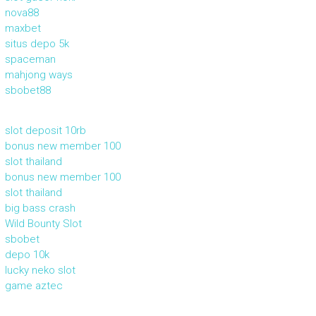
nova88
maxbet
situs depo 5k
spaceman
mahjong ways
sbobet88
slot deposit 10rb
bonus new member 100
slot thailand
bonus new member 100
slot thailand
big bass crash
Wild Bounty Slot
sbobet
depo 10k
lucky neko slot
game aztec