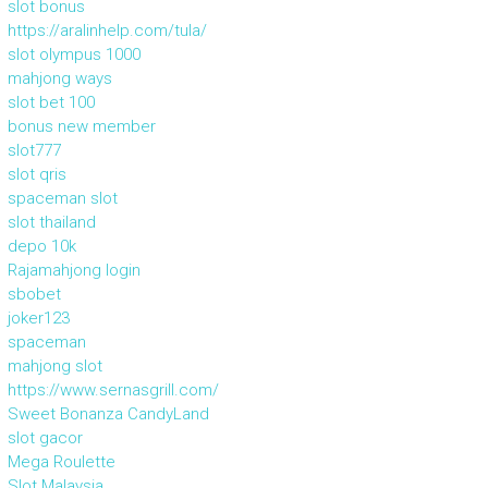
slot bonus
https://aralinhelp.com/tula/
slot olympus 1000
mahjong ways
slot bet 100
bonus new member
slot777
slot qris
spaceman slot
slot thailand
depo 10k
Rajamahjong login
sbobet
joker123
spaceman
mahjong slot
https://www.sernasgrill.com/
Sweet Bonanza CandyLand
slot gacor
Mega Roulette
Slot Malaysia