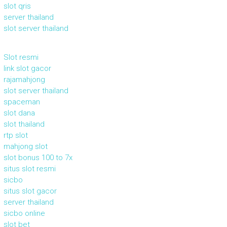
slot qris
server thailand
slot server thailand
Slot resmi
link slot gacor
rajamahjong
slot server thailand
spaceman
slot dana
slot thailand
rtp slot
mahjong slot
slot bonus 100 to 7x
situs slot resmi
sicbo
situs slot gacor
server thailand
sicbo online
slot bet