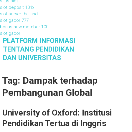
situs slot
slot deposit 10rb
slot server thailand
slot gacor 777
bonus new member 100
slot gacor
S
PLATFORM INFORMASI
k
TENTANG PENDIDIKAN
i
DAN UNIVERSITAS
p
t
Platform Informasi Tentang Pendidikan dan
Universitas
o
Tag: Dampak terhadap
c
o
Pembangunan Global
n
t
e
University of Oxford: Institusi
n
t
Pendidikan Tertua di Inggris