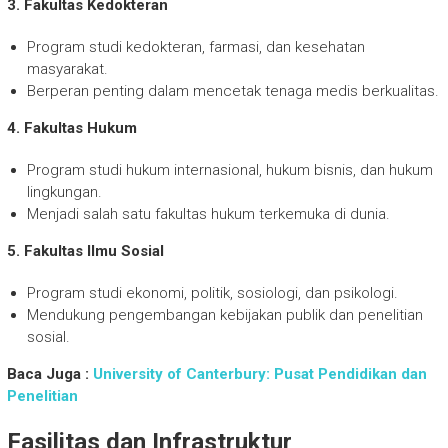
3. Fakultas Kedokteran
Program studi kedokteran, farmasi, dan kesehatan
masyarakat.
Berperan penting dalam mencetak tenaga medis berkualitas.
4. Fakultas Hukum
Program studi hukum internasional, hukum bisnis, dan hukum
lingkungan.
Menjadi salah satu fakultas hukum terkemuka di dunia.
5. Fakultas Ilmu Sosial
Program studi ekonomi, politik, sosiologi, dan psikologi.
Mendukung pengembangan kebijakan publik dan penelitian
sosial.
Baca Juga :
University of Canterbury: Pusat Pendidikan dan
Penelitian
Fasilitas dan Infrastruktur